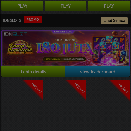
PLAY
PLAY
PLAY
PROMO
IDNSLOTS
Lihat Semua
erboard
Lebih details
view leade
PROMO
PROMO
PROMO