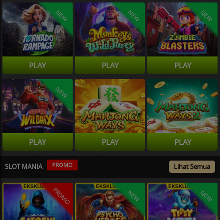
NEW
NEW
NEW
PLAY
PLAY
PLAY
NEW
PLAY
PLAY
PLAY
PROMO
SLOT MANIA
Lihat Semua
PROMO
NEW
NEW