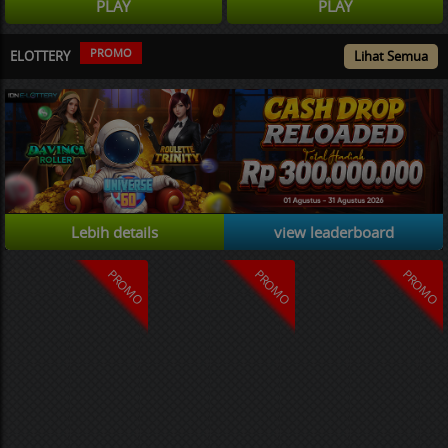
PLAY
PLAY
PROMO
ELOTTERY
Lihat Semua
Lebih details
view leaderboard
PROMO
PROMO
PROMO