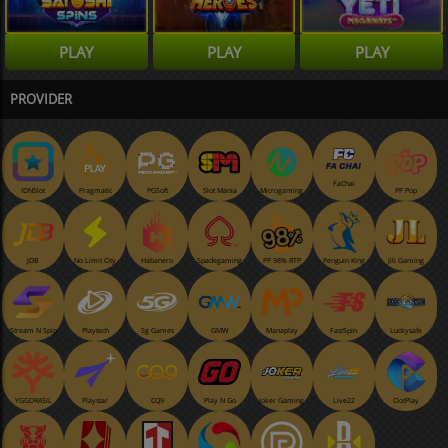
PLAY
PLAY
PLAY
PROVIDER
FaChai
IDNSlot
Pragmatic
PGSoft
Slot Mania
Microgaming
PP Pop
JDB
Habanero
Spadegaming
PP 98% RTP
Penguin King
Jili Gaming
No Limit City
Stream N Spin
Playtech
5g Games
GMW
Manaplay
FastSpin
Luckysafe
YGGDRASIL
Playstar
CQ9
Play N Go
Joker Gaming
Live22
ClotPlay