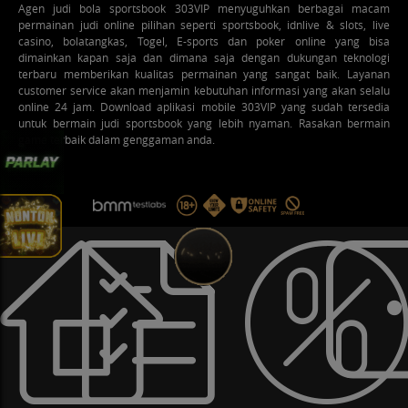
Agen judi bola sportsbook 303VIP menyuguhkan berbagai macam
permainan
judi online
pilihan seperti sportsbook, idnlive & slots, live
casino, bolatangkas, Togel, E-sports dan poker online yang bisa
dimainkan kapan saja dan dimana saja dengan dukungan teknologi
terbaru memberikan kualitas permainan yang sangat baik. Layanan
customer service akan menjamin kebutuhan informasi yang akan selalu
online 24 jam. Download aplikasi mobile 303VIP yang sudah tersedia
untuk bermain judi sportsbook yang lebih nyaman. Rasakan bermain
game terbaik dalam genggaman anda.
Copyright © 303VIP. Hak cipta dilindungi