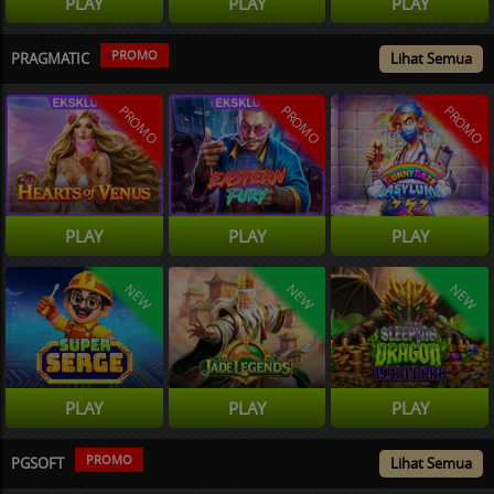
PLAY
PLAY
PLAY
PROMO
PRAGMATIC
Lihat Semua
PROMO
PROMO
PROMO
PLAY
PLAY
PLAY
NEW
NEW
NEW
PLAY
PLAY
PLAY
PROMO
PGSOFT
Lihat Semua