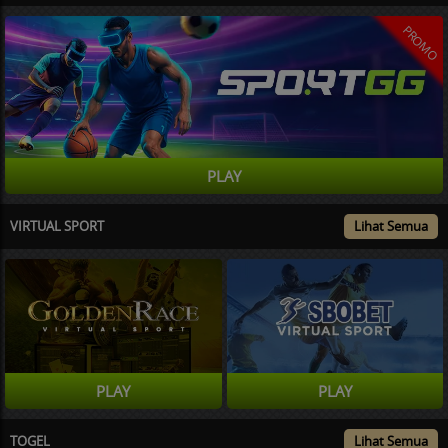
PROMO
PLAY
VIRTUAL SPORT
Lihat Semua
PLAY
PLAY
TOGEL
Lihat Semua