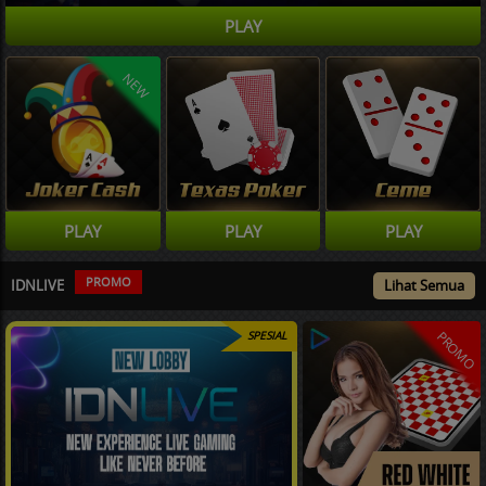
PLAY
NEW
PLAY
PLAY
PLAY
PROMO
IDNLIVE
Lihat Semua
PROMO
SPESIAL